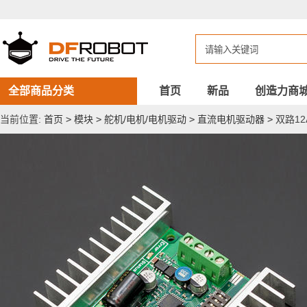
双
路
12A
直
流
电
机
驱
全部商品分类
首页
新品
创造力商
动
当前位置:
首页
>
模块
>
舵机/电机/电机驱动
>
直流电机驱动器
>
双路1