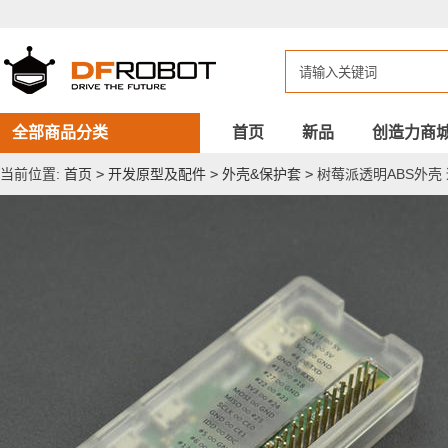
树
莓
派
透
明
ABS
外
壳
全部商品分类
首页
新品
创造力商
适
用
当前位置:
首页
>
开发原型及配件
>
外壳&保护套
>
树莓派透明ABS外壳 适用
于
Zero/Zero
W