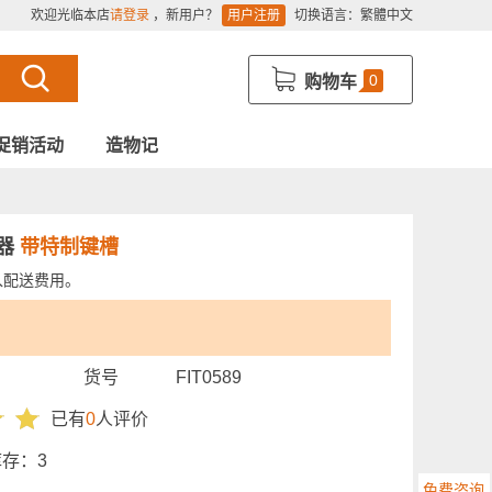
欢迎光临本店
请登录
，新用户？
用户注册
切换语言：
繁體中文
0
购物车
促销活动
造物记
制器
带特制键槽
入配送费用。
货号
FIT0589
已有
0
人评价
库存：
3
免费咨询