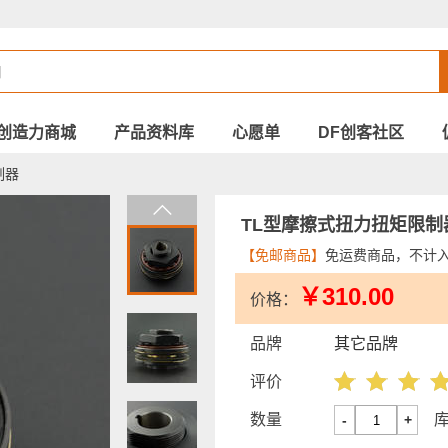
创造力商城
产品资料库
心愿单
DF创客社区
制器
TL型摩擦式扭力扭矩限
【免邮商品】
免运费商品，不计
￥310.00
价格：
品牌
其它品牌
评价
数量
-
+