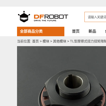
TL
型
摩
擦
式
扭
力
扭
全部商品分类
首页
新品
矩
限
当前位置:
首页
>
模块
>
其他模块
>
TL型摩擦式扭力扭矩限
制
器