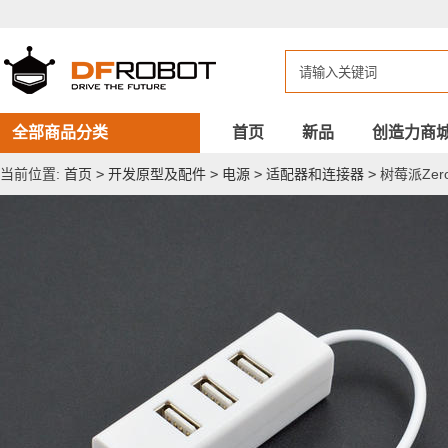
树
莓
派
Zero/Zero
W
microUSB
Hub
分
全部商品分类
首页
新品
创造力商
线
器
当前位置:
首页
>
开发原型及配件
>
电源
>
适配器和连接器
>
树莓派Zero/