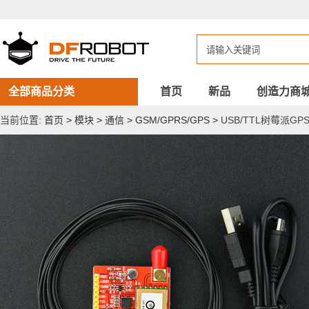
USB/TTL
树
莓
派
GPS
模
块
全部商品分类
首页
新品
创造力商
当前位置:
首页
>
模块
>
通信
>
GSM/GPRS/GPS
>
USB/TTL树莓派GP