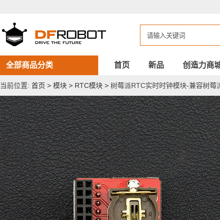
树
莓
派
RTC
实
时
时
钟
全部商品分类
首页
新品
创造力商
模
块-
当前位置:
首页
>
模块
>
RTC模块
>
树莓派RTC实时时钟模块-兼容树莓
兼
容
树
莓
派
3