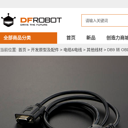
DB9
转
OBD
II
连
接
线
全部商品分类
首页
新品
创造力商
当前位置:
首页
>
开发原型及配件
>
电缆&电线
>
其他线材
>
DB9 转 OB