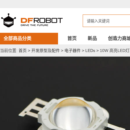
10W
高
亮
LED
灯
珠
暖
白
全部商品分类
首页
新品
创造力商
60
度
当前位置:
首页
>
开发原型及配件
>
电子器件
>
LEDs
>
10W 高亮LED灯
角