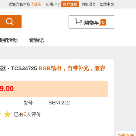
欢迎光临本店
请登录
，新用户？
用户注册
切换语言：
繁體中文
0
购物车
促销活动
造物记
器 - TCS34725
RGB输出，自带补光，兼容
9.00
货号
SEN0212
已有
0
人评价
免费咨询