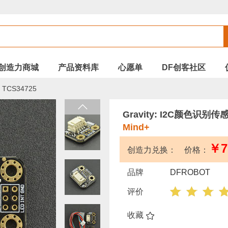
创造力商城
产品资料库
心愿单
DF创客社区
 TCS34725
Gravity: I2C颜色识别传感
Mind+
￥7
创造力兑换： 价格：
品牌
DFROBOT
评价
收藏